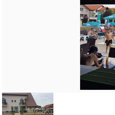
Închirieri auto
Închirieri biciclete
Taxi
Încărcare vehicule electrice
English