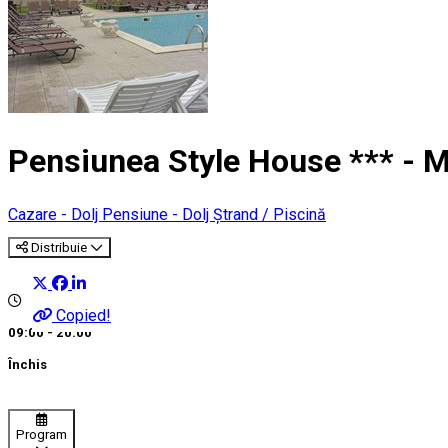
Pensiunea Style House *** - 
Cazare - Dolj
Pensiune - Dolj
Ștrand / Piscină
Distribuie
Copied!
09:00 - 20:00
Închis
Program