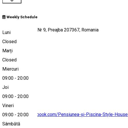
Weekly Schedule
Strada Castanilor Nr 9, Preajba 207367, Romania
Luni
Closed
Marți
Hartă
Closed
Miercuri
09:00
-
20:00
0755082555
Joi
09:00
-
20:00
Vineri
https://www.facebook.com/Pensiunea-și-Piscina-Style-Hou
09:00
-
20:00
Sâmbătă