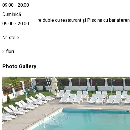
Despre
09:00
-
20:00
Duminică
Pensiune 5 camere duble cu restaurant și Piscina cu bar aferent 
09:00
-
20:00
Nr. stele
3 flori
Photo Gallery