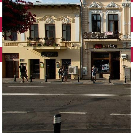
Închirieri auto
Închirieri biciclete
Taxi
Încărcare vehicule electrice
English