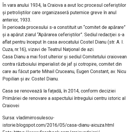
În vara anului 1934, la Craiova a avut loc procesul ceferiştilor
şi petroliştilor care organizaseră puternice greve în anul
anterior, 1933.
În perioada procesului s-a constituit un “comitet de apărare”
şi a apărut ziarul “Apărarea ceferiştilor”. Sediul redacţiei s-a
aflat pentru început în casa avocatului Costel Dianu (str. A. I.
Cuza, nr.16), vizavi de Teatrul Naţional de azi.
Casa Dianu a mai fost ulterior şi sediul Comitetului craiovean
contra războiului imperialist de jaf şi cotropire, comitet din
care au făcut parte Mihail Cruceanu, Eugen Constant, av. Nicu
Popilian şi av. Costel Dianu.
Casa se renovează la fațadă, în 2014, conform deciziei
Primăriei de renovare a aspectului întregului centru istoric al
Craiovei
Sursa: vladimirrosulescu-
istorie.blogspot.com/2016/05/casa-dianu-aicuza.html