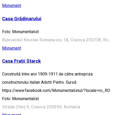
Monument
Casa Grădinarului
Foto: Monumentalist
Bulevardul Nicolae Romanescu 1A, Craiova 200738, România (Aleea Principală)
Monument
Casa Frații Starck
Construită între anii 1909-1911 de către antrepriza
constructorului italian Adotti Pietro. Sursă:
https://www.facebook.com/Monumentalistul/?locale=ro_RO
Foto: Monumentalist
Strada Olteț 9, Craiova 200395, România