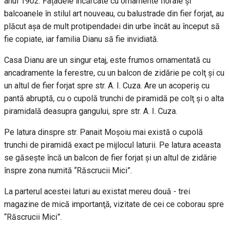
anul 1902. Fațadele încărcate cu ornamente florale și
balcoanele în stilul art nouveau, cu balustrade din fier forjat, au
plăcut așa de mult protipendadei din urbe încât au început să
fie copiate, iar familia Dianu să fie invidiată.
Casa Dianu are un singur etaj, este frumos ornamentată cu
ancadramente la ferestre, cu un balcon de zidărie pe colţ şi cu
un altul de fier forjat spre str. A. I. Cuza. Are un acoperiş cu
pantă abruptă, cu o cupolă trunchi de piramidă pe colţ şi o alta
piramidală deasupra gangului, spre str. A. I. Cuza.
Pe latura dinspre str. Panait Moşoiu mai există o cupolă
trunchi de piramidă exact pe mijlocul laturii. Pe latura aceasta
se găseşte încă un balcon de fier forjat şi un altul de zidărie
înspre zona numită “Răscrucii Mici”.
La parterul acestei laturi au existat mereu două - trei
magazine de mică importanţă, vizitate de cei ce coborau spre
“Răscrucii Mici”.