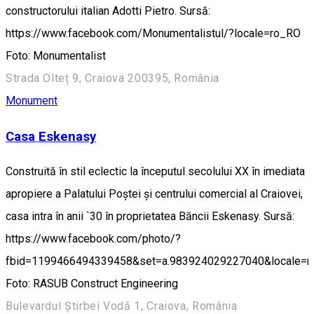
constructorului italian Adotti Pietro. Sursă:
https://www.facebook.com/Monumentalistul/?locale=ro_RO
Foto: Monumentalist
Strada Olteț 9, Craiova 200395, România
Monument
Casa Eskenasy
Construită în stil eclectic la începutul secolului XX în imediata
apropiere a Palatului Poștei și centrului comercial al Craiovei,
casa intra în anii `30 în proprietatea Băncii Eskenasy. Sursă:
https://www.facebook.com/photo/?
fbid=1199466494339458&set=a.983924029227040&locale=
Foto: RASUB Construct Engineering
Bulevardul Știrbei Vodă 1, Craiova, România