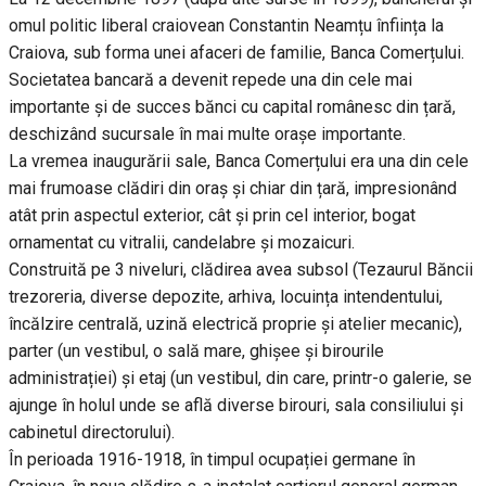
omul politic liberal craiovean Constantin Neamțu înființa la
Craiova, sub forma unei afaceri de familie, Banca Comerțului.
Societatea bancară a devenit repede una din cele mai
importante și de succes bănci cu capital românesc din țară,
deschizând sucursale în mai multe orașe importante.
La vremea inaugurării sale, Banca Comerțului era una din cele
mai frumoase clădiri din oraș și chiar din țară, impresionând
atât prin aspectul exterior, cât și prin cel interior, bogat
ornamentat cu vitralii, candelabre și mozaicuri.
Construită pe 3 niveluri, clădirea avea subsol (Tezaurul Băncii
trezoreria, diverse depozite, arhiva, locuința intendentului,
încălzire centrală, uzină electrică proprie și atelier mecanic),
parter (un vestibul, o sală mare, ghișee și birourile
administrației) și etaj (un vestibul, din care, printr-o galerie, se
ajunge în holul unde se află diverse birouri, sala consiliului și
cabinetul directorului).
În perioada 1916-1918, în timpul ocupației germane în