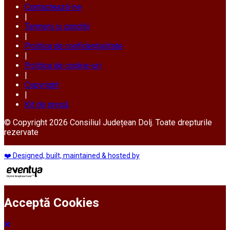
Contactează-ne
|
Termeni și condiții
|
Politica de confidențialitate
|
Politica de cookie-uri
|
Copyright
|
Kit de presă
© Copyright 2026 Consiliul Județean Dolj. Toate drepturile
rezervate
❤️ Designed, built, maintained & hosted by
Acceptă Cookies