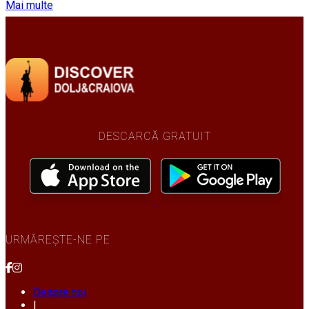
Mai multe
DESCARCĂ GRATUIT
URMĂREȘTE-NE PE
Despre noi
|