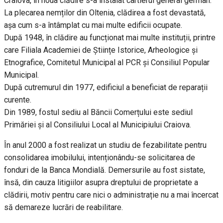
Craiova, în noua clădire s-a instalat cartierul general german.
La plecarea nemților din Oltenia, clădirea a fost devastată,
așa cum s-a întâmplat cu mai multe edificii ocupate.
După 1948, în clădire au funcționat mai multe instituții, printre
care Filiala Academiei de Științe Istorice, Arheologice și
Etnografice, Comitetul Municipal al PCR și Consiliul Popular
Municipal.
După cutremurul din 1977, edificiul a beneficiat de reparații
curente.
Din 1989, fostul sediu al Băncii Comerțului este sediul
Primăriei și al Consiliului Local al Municipiului Craiova.
În anul 2000 a fost realizat un studiu de fezabilitate pentru
consolidarea imobilului, intenționându-se solicitarea de
fonduri de la Banca Mondială. Demersurile au fost sistate,
însă, din cauza litigiilor asupra dreptului de proprietate a
clădirii, motiv pentru care nici o administrație nu a mai încercat
să demareze lucrări de reabilitare.