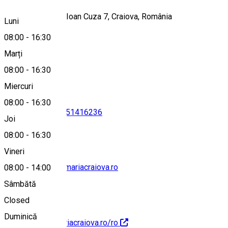
Strada Alexandru Ioan Cuza 7, Craiova, România
Luni
08:00
-
16:30
Marți
Hartă
08:00
-
16:30
Miercuri
08:00
-
16:30
0251416235
•
0251416236
Joi
08:00
-
16:30
Vineri
consiliulocal@primariacraiova.ro
08:00
-
14:00
Sâmbătă
Closed
Duminică
http://www.primariacraiova.ro/ro