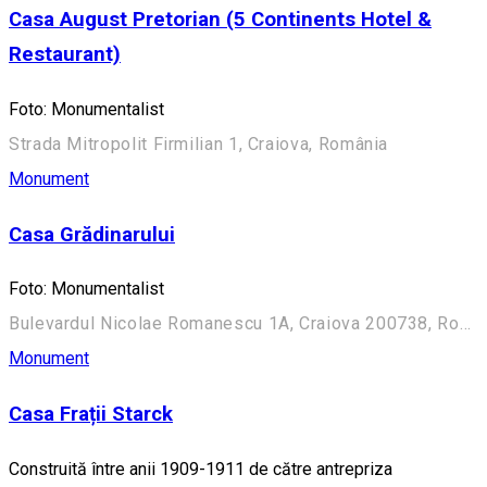
Casa August Pretorian (5 Continents Hotel &
Restaurant)
Foto: Monumentalist
Strada Mitropolit Firmilian 1, Craiova, România
Monument
Casa Grădinarului
Foto: Monumentalist
Bulevardul Nicolae Romanescu 1A, Craiova 200738, România (Aleea Principală)
Monument
Casa Frații Starck
Construită între anii 1909-1911 de către antrepriza