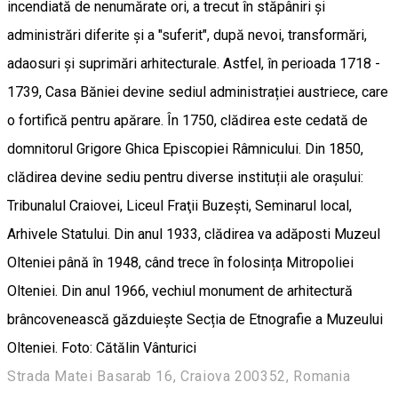
incendiată de nenumărate ori, a trecut în stăpâniri și
administrări diferite și a "suferit", după nevoi, transformări,
adaosuri și suprimări arhitecturale. Astfel, în perioada 1718 -
1739, Casa Băniei devine sediul administrației austriece, care
o fortifică pentru apărare. În 1750, clădirea este cedată de
domnitorul Grigore Ghica Episcopiei Râmnicului. Din 1850,
clădirea devine sediu pentru diverse instituții ale orașului:
Tribunalul Craiovei, Liceul Fraţii Buzești, Seminarul local,
Arhivele Statului. Din anul 1933, clădirea va adăposti Muzeul
Olteniei până în 1948, când trece în folosința Mitropoliei
Olteniei. Din anul 1966, vechiul monument de arhitectură
brâncovenească găzduiește Secția de Etnografie a Muzeului
Olteniei. Foto: Cătălin Vânturici
Strada Matei Basarab 16, Craiova 200352, Romania