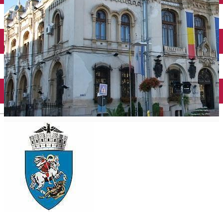
Închirieri auto
Închirieri biciclete
Taxi
Încărcare vehicule electrice
English