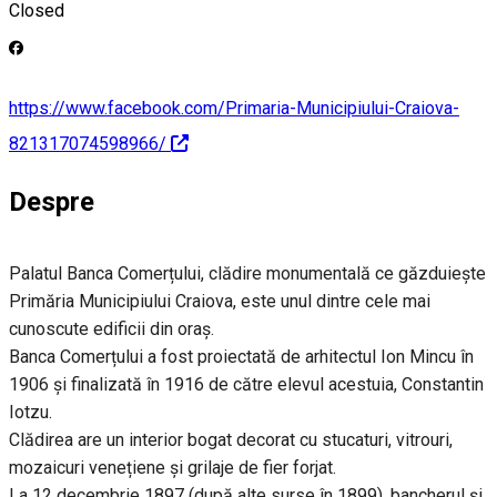
Closed
https://www.facebook.com/Primaria-Municipiului-Craiova-
821317074598966/
Despre
Palatul Banca Comerțului, clădire monumentală ce găzduiește
Primăria Municipiului Craiova, este unul dintre cele mai
cunoscute edificii din oraș.
Banca Comerțului a fost proiectată de arhitectul Ion Mincu în
1906 și finalizată în 1916 de către elevul acestuia, Constantin
Iotzu.
Clădirea are un interior bogat decorat cu stucaturi, vitrouri,
mozaicuri venețiene și grilaje de fier forjat.
La 12 decembrie 1897 (după alte surse în 1899), bancherul și