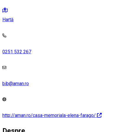
Hartă
0251 532 267
bib@aman.ro
http://aman.ro/casa-memoriala-elena-farago/
Despre