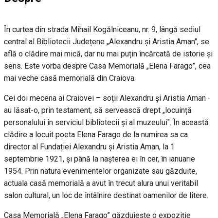
În curtea din strada Mihail Kogălniceanu, nr. 9, lângă sediul
central al Bibliotecii Județene „Alexandru și Aristia Aman", se
află o clădire mai mică, dar nu mai puțin încărcată de istorie și
sens. Este vorba despre Casa Memorială „Elena Farago”, cea
mai veche casă memorială din Craiova.
Cei doi mecena ai Craiovei – soții Alexandru și Aristia Aman -
au lăsat-o, prin testament, să servească drept „locuință
personalului în serviciul bibliotecii și al muzeului". În această
clădire a locuit poeta Elena Farago de la numirea sa ca
director al Fundației Alexandru și Aristia Aman, la 1
septembrie 1921, și până la nașterea ei în cer, în ianuarie
1954. Prin natura evenimentelor organizate sau găzduite,
actuala casă memorială a avut în trecut alura unui veritabil
salon cultural, un loc de întâlnire destinat oamenilor de litere.
Casa Memorială „Elena Farago” găzduiește o expoziţie