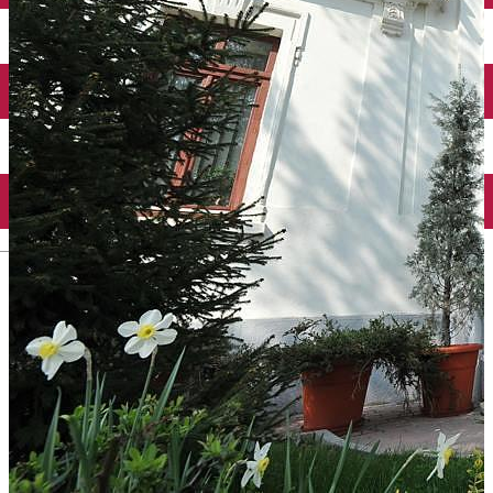
Închirieri auto
Închirieri biciclete
Taxi
Încărcare vehicule electrice
English