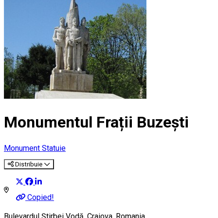
Monumentul Frații Buzești
Monument
Statuie
Distribuie
Copied!
Bulevardul Știrbei Vodă, Craiova, Romania