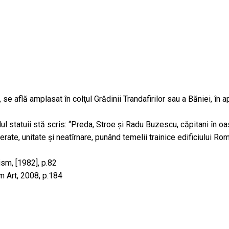
e află amplasat în colţul Grădinii Trandafirilor sau a Băniei, în a
l statuii stă scris: “Preda, Stroe şi Radu Buzescu, căpitani în oa
berate, unitate şi neatîrnare, punând temelii trainice edificiului Ro
ism, [1982], p.82
m Art, 2008, p.184