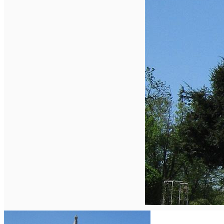
Închirieri auto
Închirieri biciclete
Taxi
Încărcare vehicule electrice
English