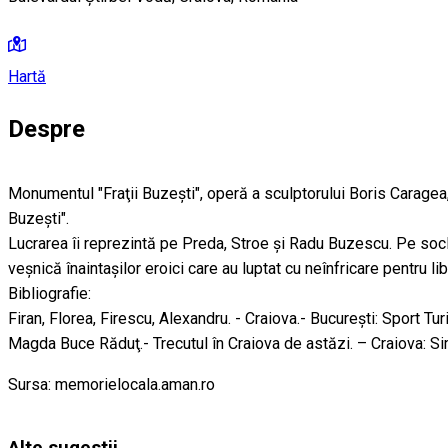
Hartă
Despre
Monumentul "Fraţii Buzeşti", operă a sculptorului Boris Caragea, s
Buzeşti".
Lucrarea îi reprezintă pe Preda, Stroe şi Radu Buzescu. Pe soclu
veşnică înaintaşilor eroici care au luptat cu neînfricare pentru li
Bibliografie:
Firan, Florea, Firescu, Alexandru. - Craiova.- Bucureşti: Sport Tur
Magda Buce Răduţ.- Trecutul în Craiova de astăzi. – Craiova: Si
Sursa: memorielocala.aman.ro
Alte sugestii