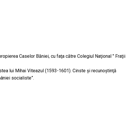
propierea Caselor Băniei, cu faţa către Colegiul Naţional " Fraţii
stea lui Mihai Viteazul (1593-1601). Cinste şi recunoştinţă
mâniei socialiste”.