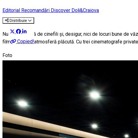
Editorial
Recomandări Discover Dolj&Craiova
Distribuie
Nu ducem lipsă de cinefili și, desigur, nici de locuri bune de vă
Copied!
film bun, într-o atmosferă plăcută. Cu trei cinematografe private
Foto