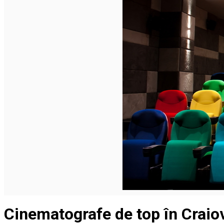
Închirieri auto
Închirieri biciclete
Taxi
Încărcare vehicule electrice
English
Cinematografe de top în Craio