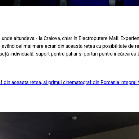
 unde altundeva - la Craiova, chiar în Electroputere Mall. Experi
 având cel mai mare ecran din aceasta rețea cu posibilitate de re
ăsuță individuală, suport pentru pahar și porturi pentru încărcarea 
n aceasta retea, si primul cinematograf din Romania integral VIP. 