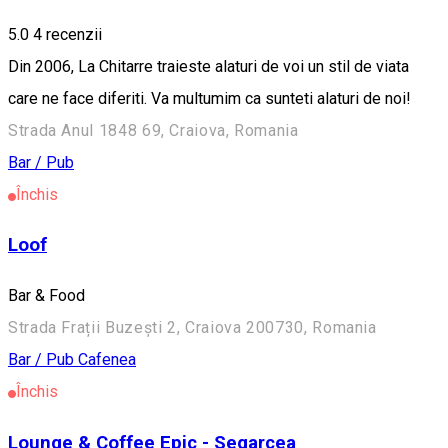
5.0
4
recenzii
Din 2006, La Chitarre traieste alaturi de voi un stil de viata
care ne face diferiti. Va multumim ca sunteti alaturi de noi!
Strada Anul 1848 69, Craiova, Romania
Bar / Pub
Închis
Loof
Bar & Food
Strada Frații Buzești 2, Craiova 200730, Romania
Bar / Pub
Cafenea
Închis
Lounge & Coffee Epic - Segarcea