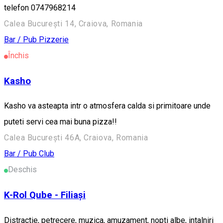
telefon 0747968214
Calea București 14, Craiova, Romania
Bar / Pub
Pizzerie
Închis
Kasho
Kasho va asteapta intr o atmosfera calda si primitoare unde
puteti servi cea mai buna pizza!!
Calea București 46A, Craiova, Romania
Bar / Pub
Club
Deschis
K-Rol Qube - Filiași
Distractie, petrecere, muzica, amuzament, nopti albe, intalniri