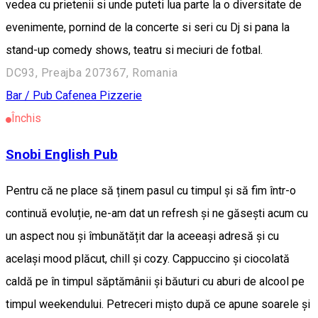
vedea cu prietenii si unde puteti lua parte la o diversitate de
evenimente, pornind de la concerte si seri cu Dj si pana la
stand-up comedy shows, teatru si meciuri de fotbal.
DC93, Preajba 207367, Romania
Bar / Pub
Cafenea
Pizzerie
Închis
Snobi English Pub
Pentru că ne place să ținem pasul cu timpul și să fim într-o
continuă evoluție, ne-am dat un refresh și ne găsești acum cu
un aspect nou și îmbunătățit dar la aceeași adresă și cu
același mood plăcut, chill și cozy. Cappuccino și ciocolată
caldă pe în timpul săptămânii și băuturi cu aburi de alcool pe
timpul weekendului. Petreceri mișto după ce apune soarele și