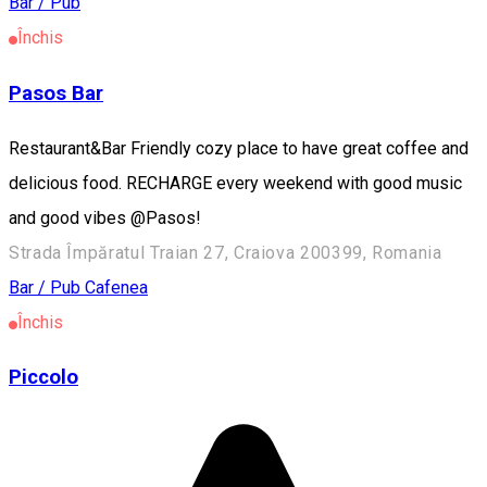
Bar / Pub
Închis
Pasos Bar
Restaurant&Bar Friendly cozy place to have great coffee and
delicious food. RECHARGE every weekend with good music
and good vibes @Pasos!
Strada Împăratul Traian 27, Craiova 200399, Romania
Bar / Pub
Cafenea
Închis
Piccolo