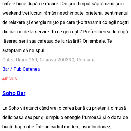
cafele bune după ce răsare. Dar și în timpul săptămânii și în
weekend trei lucruri rămân neschimbate: prietenii, sentimentul
de relaxare și energia mișto pe care ți-o transmit colegii noștri
din bar ori de la servire. Tu ce gen ești? Preferi berea de după
lăsarea serii sau cafeaua de la răsărit? Ori ambele. Te
așteptăm să ne spui.
Calea Unirii 169, Craiova 200330, Romania
Bar / Pub
Cafenea
Închis
Soho Bar
La Soho vii atunci când vrei o cafea bună cu prietenii, o masă
delicioasă sau pur și simplu o enengie frumoasă și o doză de
bună dispoziție. Într-un cadrul modern, ușor londonez,