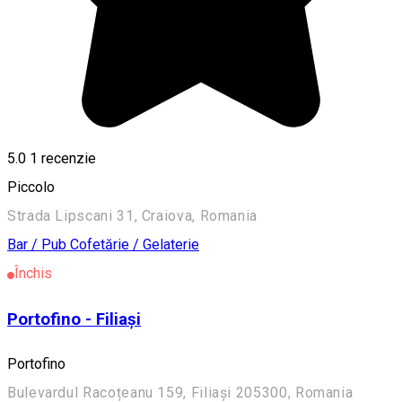
5.0
1 recenzie
Piccolo
Strada Lipscani 31, Craiova, Romania
Bar / Pub
Cofetărie / Gelaterie
Închis
Portofino - Filiași
Portofino
Bulevardul Racoțeanu 159, Filiași 205300, Romania