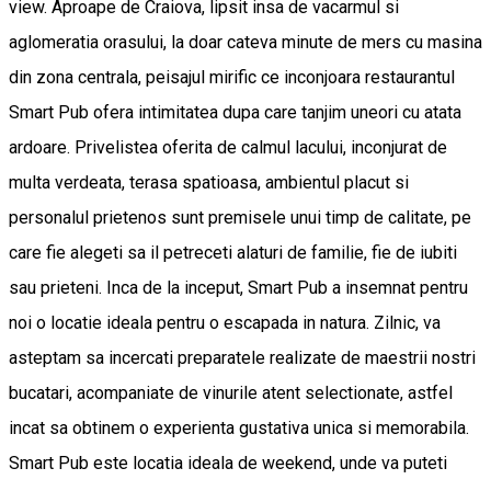
view. Aproape de Craiova, lipsit insa de vacarmul si
aglomeratia orasului, la doar cateva minute de mers cu masina
din zona centrala, peisajul mirific ce inconjoara restaurantul
Smart Pub ofera intimitatea dupa care tanjim uneori cu atata
ardoare. Privelistea oferita de calmul lacului, inconjurat de
multa verdeata, terasa spatioasa, ambientul placut si
personalul prietenos sunt premisele unui timp de calitate, pe
care fie alegeti sa il petreceti alaturi de familie, fie de iubiti
sau prieteni. Inca de la inceput, Smart Pub a insemnat pentru
noi o locatie ideala pentru o escapada in natura. Zilnic, va
asteptam sa incercati preparatele realizate de maestrii nostri
bucatari, acompaniate de vinurile atent selectionate, astfel
incat sa obtinem o experienta gustativa unica si memorabila.
Smart Pub este locatia ideala de weekend, unde va puteti