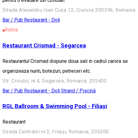
pentru o evadare din cotidian.
Strada Alexandru Ioan Cuza 12, Craiova 200396, Romania
Bar / Pub
Restaurant - Dolj
Închis
Restaurant Crismad - Segarcea
Restaurantul Crismad dispune doua sali in cadrul carora se
organizeaza nunti, botezuri, petreceri etc.
Str. Crinului, nr.4, Segarcea, Romania, 205400
Bar / Pub
Restaurant - Dolj
Ștrand / Piscină
RGL Ballroom & Swimming Pool - Filiași
Restaurant
Strada Centralei nr.2, Filiasi, Romania, 205300