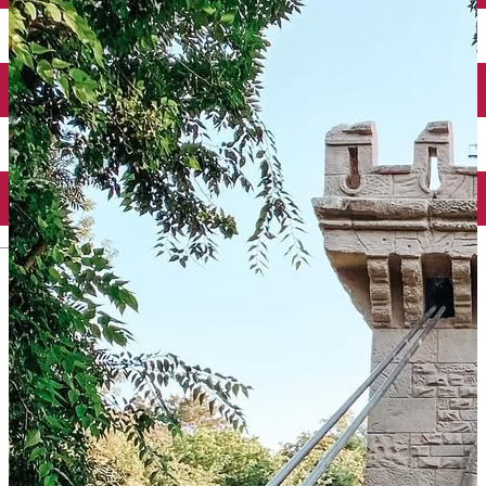
Închirieri auto
Închirieri biciclete
Taxi
Încărcare vehicule electrice
English