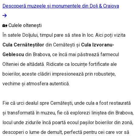
Descoperă muzeele și monumentele din Dolj & Craiova
🏡 Culele oltenești
În satele Doljului, timpul pare să stea în loc. Aici poți vizita
Cula Cernăteștilor
din Cernătești și
Cula Izvoranu-
Geblescu
din Brabova, ce încă mai păstrează farmecul
Olteniei de altădată. Ridicate ca locuințe fortificate ale
boierilor, aceste clădiri impresionează prin robustețe,
vechime și atmosfera autentică.
Fie că urci dealul spre Cernătești, unde cula a fost restaurată
și transformată în muzeu, fie că explorezi liniștea din Brabova,
locul unde zidurile încă poartă ecoul pașilor boierilor din zonă,
descoperi o lume de demult, perfectă pentru cei care vor să