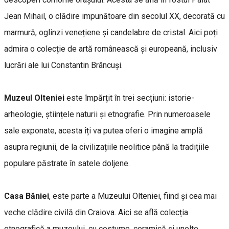
Jean Mihail, o clădire impunătoare din secolul XX, decorată cu
marmură, oglinzi venețiene și candelabre de cristal. Aici poți
admira o colecție de artă românească și europeană, inclusiv
lucrări ale lui Constantin Brâncuși.
Muzeul Olteniei
este împărțit în trei secțiuni: istorie-
arheologie, științele naturii și etnografie. Prin numeroasele
sale exponate, acesta îți va putea oferi o imagine amplă
asupra regiunii, de la civilizațiile neolitice până la tradițiile
populare păstrate în satele doljene.
Casa Băniei
, este parte a Muzeului Olteniei, fiind și cea mai
veche clădire civilă din Craiova. Aici se află colecția
etnografică a muzeului, cu costume, ceramică și unelte