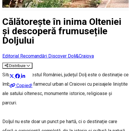
Călătorește în inima Olteniei
și descoperă frumusețile
Doljului
Editorial
Recomandări Discover Dolj&Craiova
Distribuie
Situat în sud-vestul României, județul Dolj este o destinație ce
îmbină perfect farmecul urban al Craiovei cu peisajele liniștite
Copied!
ale satului oltenesc, monumente istorice, religioase și
parcuri.
Doljul nu este doar un punct pe hartă, ci o destinație care
oferă o experiență completă, de la istorie și cultură la natură