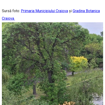
Sursă foto:
Primaria Municipiului Craiova
și
Gradina Botanica
Craiova