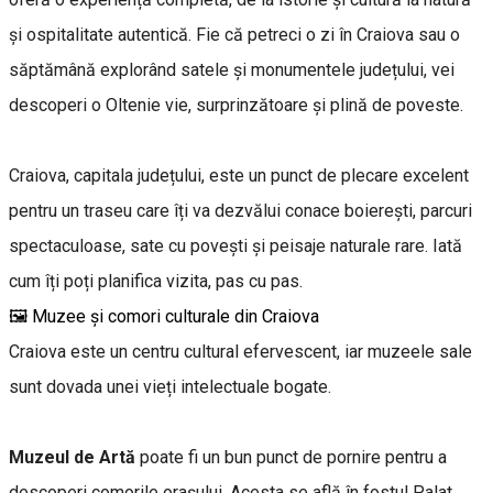
și ospitalitate autentică. Fie că petreci o zi în Craiova sau o
săptămână explorând satele și monumentele județului, vei
descoperi o Oltenie vie, surprinzătoare și plină de poveste.
Craiova, capitala județului, este un punct de plecare excelent
pentru un traseu care îți va dezvălui conace boierești, parcuri
spectaculoase, sate cu povești și peisaje naturale rare. Iată
cum îți poți planifica vizita, pas cu pas.
🖼 Muzee și comori culturale din Craiova
Craiova este un centru cultural efervescent, iar muzeele sale
sunt dovada unei vieți intelectuale bogate.
Muzeul de Artă
poate fi un bun punct de pornire pentru a
descoperi comorile orașului. Acesta se află în fostul Palat