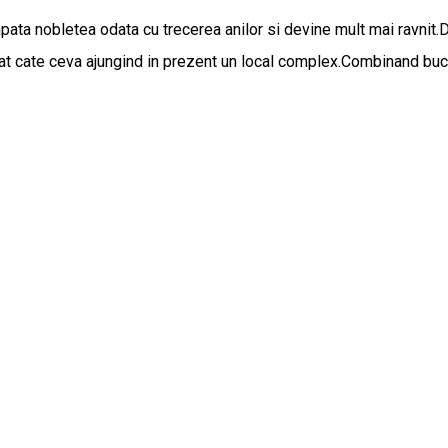
apata nobletea odata cu trecerea anilor si devine mult mai ravnit.
gat cate ceva ajungind in prezent un local complex.Combinand bucat