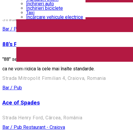
Închirieri auto
Închirieri biciclete
12 Doișpe
Taxi
Încărcare vehicule electrice
Strada Alexandru Ioan Cuza 6B, Craiova, Romania
Bar / Pub
88's Pub & Restaurant
"88" se extinde cu o gama noua de servicii. Va punem la dispozi
English
ca ne vom ridica la cele mai înalte standarde.
Strada Mitropolit Firmilian 4, Craiova, Romania
Bar / Pub
Ace of Spades
Strada Henry Ford, Cârcea, România
Bar / Pub
Restaurant - Craiova