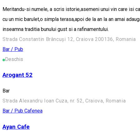
Meritandu-si numele, a scris istorie,asemeni unui vin care isi c
cu un mic barulet,o simpla terasa,apoi de la an la an amai adau
inseamna traditia bunului gust si a rafinamentului.
Strada Constantin Brâncuși 12, Craiova 200136, Romania
Bar / Pub
Deschis
Arogant 52
Bar
Strada Alexandru Ioan Cuza, nr. 52, Craiova, Romania
Bar / Pub
Cafenea
Ayan Cafe