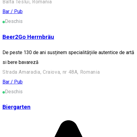
Balta Teslui, Romania
Bar / Pub
Deschis
Beer2Go Herrnbräu
De peste 130 de ani susținem specialitățiile autentice de artă
si bere bavareză
Strada Amaradia, Craiova, nr 48A, Romania
Bar / Pub
Deschis
Biergarten