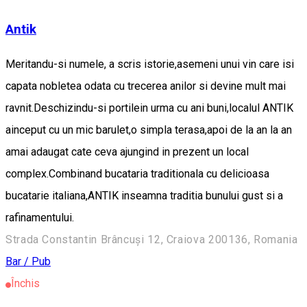
Antik
Meritandu-si numele, a scris istorie,asemeni unui vin care isi
capata nobletea odata cu trecerea anilor si devine mult mai
ravnit.Deschizindu-si portilein urma cu ani buni,localul ANTIK
ainceput cu un mic barulet,o simpla terasa,apoi de la an la an
amai adaugat cate ceva ajungind in prezent un local
complex.Combinand bucataria traditionala cu delicioasa
bucatarie italiana,ANTIK inseamna traditia bunului gust si a
rafinamentului.
Strada Constantin Brâncuși 12, Craiova 200136, Romania
Bar / Pub
Închis