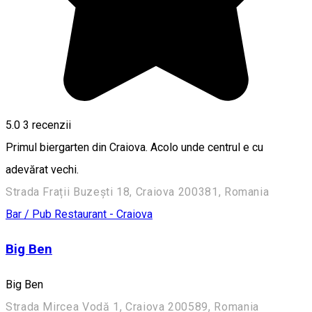
5.0
3
recenzii
Primul biergarten din Craiova. Acolo unde centrul e cu
adevărat vechi.
Strada Frații Buzești 18, Craiova 200381, Romania
Bar / Pub
Restaurant - Craiova
Big Ben
Big Ben
Strada Mircea Vodă 1, Craiova 200589, Romania