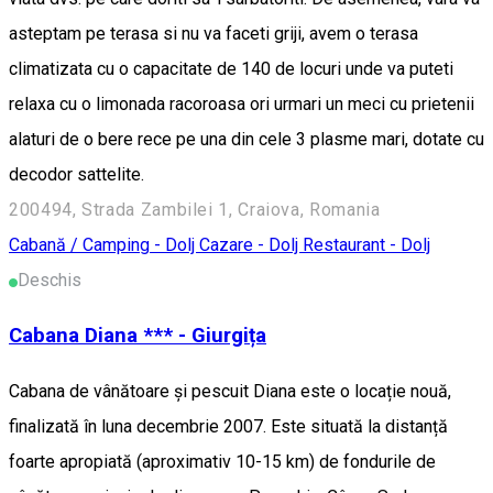
asteptam pe terasa si nu va faceti griji, avem o terasa
climatizata cu o capacitate de 140 de locuri unde va puteti
relaxa cu o limonada racoroasa ori urmari un meci cu prietenii
alaturi de o bere rece pe una din cele 3 plasme mari, dotate cu
decodor sattelite.
200494, Strada Zambilei 1, Craiova, Romania
Cabană / Camping - Dolj
Cazare - Dolj
Restaurant - Dolj
Deschis
Cabana Diana *** - Giurgița
Cabana de vânătoare și pescuit Diana este o locație nouă,
finalizată în luna decembrie 2007. Este situată la distanță
foarte apropiată (aproximativ 10-15 km) de fondurile de