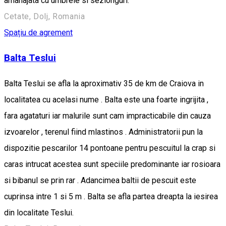
amanajata cu umbrele si sezlonguri.
Cetate, Dolj, Romania
Spațiu de agrement
Balta Teslui
Balta Teslui se afla la aproximativ 35 de km de Craiova in
localitatea cu acelasi nume . Balta este una foarte ingrijita ,
fara agataturi iar malurile sunt cam impracticabile din cauza
izvoarelor , terenul fiind mlastinos . Administratorii pun la
dispozitie pescarilor 14 pontoane pentru pescuitul la crap si
caras intrucat acestea sunt speciile predominante iar rosioara
si bibanul se prin rar . Adancimea baltii de pescuit este
cuprinsa intre 1 si 5 m . Balta se afla partea dreapta la iesirea
din localitate Teslui.