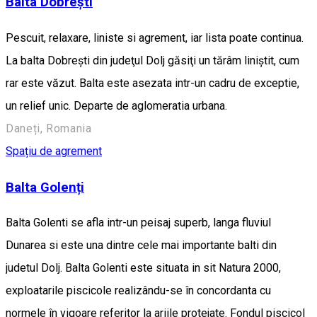
Balta Dobrești
Pescuit, relaxare, liniste si agrement, iar lista poate continua.
La balta Dobreşti din judeţul Dolj găsiţi un tărâm liniştit, cum
rar este văzut. Balta este asezata intr-un cadru de exceptie,
un relief unic. Departe de aglomeratia urbana.
Daneți, Romania
Spațiu de agrement
Balta Golenți
Balta Golenti se afla intr-un peisaj superb, langa fluviul
Dunarea si este una dintre cele mai importante balti din
judetul Dolj. Balta Golenti este situata in sit Natura 2000,
exploatarile piscicole realizându-se în concordanta cu
normele în vigoare referitor la ariile protejate. Fondul piscicol