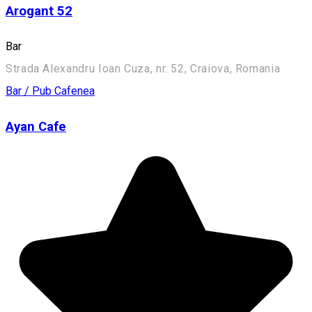
Arogant 52
Bar
Strada Alexandru Ioan Cuza, nr. 52, Craiova, Romania
Bar / Pub
Cafenea
Ayan Cafe