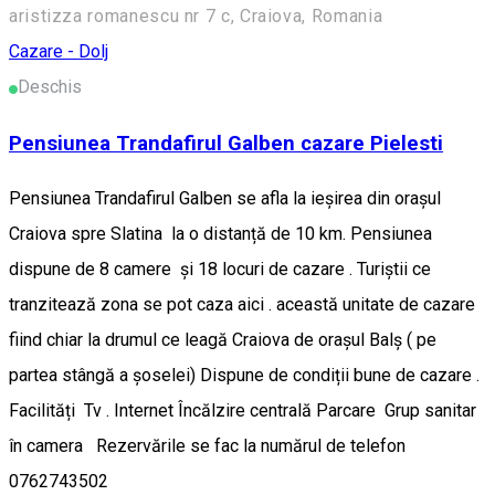
aristizza romanescu nr 7 c, Craiova, Romania
Cazare - Dolj
Deschis
Pensiunea Trandafirul Galben cazare Pielesti
Pensiunea Trandafirul Galben se afla la ieșirea din orașul
Craiova spre Slatina la o distanță de 10 km. Pensiunea
dispune de 8 camere și 18 locuri de cazare . Turiștii ce
tranzitează zona se pot caza aici . această unitate de cazare
fiind chiar la drumul ce leagă Craiova de orașul Balș ( pe
partea stângă a șoselei) Dispune de condiții bune de cazare .
Facilități Tv . Internet Încălzire centrală Parcare Grup sanitar
în camera Rezervările se fac la numărul de telefon
0762743502