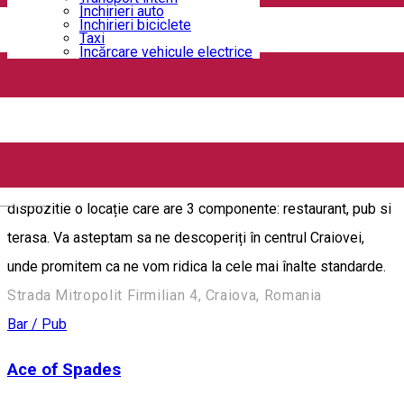
Închirieri auto
Închirieri biciclete
12 Doișpe
Taxi
Încărcare vehicule electrice
Strada Alexandru Ioan Cuza 6B, Craiova, Romania
Bar / Pub
88's Pub & Restaurant
"88" se extinde cu o gama noua de servicii. Va punem la
English
dispozitie o locație care are 3 componente: restaurant, pub si
terasa. Va asteptam sa ne descoperiți în centrul Craiovei,
unde promitem ca ne vom ridica la cele mai înalte standarde.
Strada Mitropolit Firmilian 4, Craiova, Romania
Bar / Pub
Ace of Spades