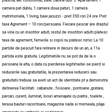
plasma, aer conditionat, baie, cabina dus. 3. Apartament 1
camera pat dublu, 1 camera doua paturi, 1 camera
matrimoniala, 1 living, baie jacuzzi - pret 350 ron 24 ore Pret
taxa Agrement – 10 ron/persoana. Fiecare pescar are dreptul
sa vina cu un insotitor adult, restul de insotitori adulti platesc
taxa de agrement, femeiile si copiii nu platesc nimic La 10
partide de pescuit fara retinere in decurs de un an, a 11a
partida este gratuita. Legitimatiile nu se pot da de la o
persoana la alta, o data cu pierderea legitimaitei se pierd si
reducerile sau gratuitatile, la prezentarea reducerii sau
gratuitatii trebuie sa aveti un act de identitate pt a demonstra
detinerea Facilitati : cabanute , foisoare , pontoane ,gratare,
parcari, curent, iluminat, locuri amenajate cu piatra , toalete ,
terasa bauturi racoritoare, magazine nada si momeala, plaja