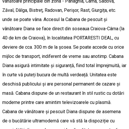
vânătoare principale din zona - Panaghia, Cârna, Sadova,
Zăval, Dâlga, Bistreț, Radovan, Perișor, Rast, Giurgița, etc.
unde se poate vâna. Accesul la Cabana de pescuit și
vânătoare Diana se face direct din soseaua Craiova-Cârna (la
40 de km de Craiova), în localitatea PORTARESTI DEAL, cu
deviere de cca. 300 m de la șosea. Se poate accede cu orice
mijloc de transport, indiferent de vreme sau anotimp. Cabana
Diana asigură intimitate și siguranță, fiind total împrejmuită, iar
în curte vă puteți bucura de multă verdeață. Unitatea este
deschisă publicului și are personal permanent de cazare și
masă. Cabana dispune de un restaurant în stil rustic cu dotări
moderne printre care amintim televizoarele cu plasmă.
Cabana de vânătoare și pescuit Diana dispune de asemena
de o bucătărie ultramodernă care vă stă la dispoziție cu