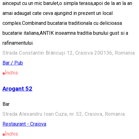
ainceput cu un mic barulet,o simpla terasa,apoi de la an la an
amai adaugat cate ceva ajungind in prezent un local
complex.Combinand bucataria traditionala cu delicioasa
bucatarie italiana,ANTIK inseamna traditia bunului gust si a
rafinamentului.
Strada Constantin Brâncuși 12, Craiova 200136, Romania
Bar / Pub
Închis
Arogant 52
Bar
Strada Alexandru Ioan Cuza, nr. 52, Craiova, Romania
Restaurant - Craiova
Închis