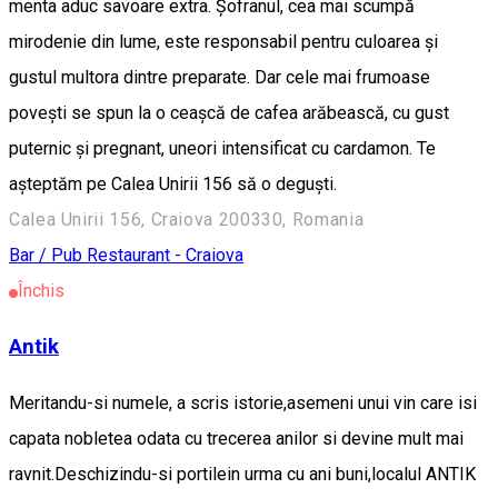
menta aduc savoare extra. Șofranul, cea mai scumpă
mirodenie din lume, este responsabil pentru culoarea și
gustul multora dintre preparate. Dar cele mai frumoase
povești se spun la o ceașcă de cafea arăbească, cu gust
puternic și pregnant, uneori intensificat cu cardamon. Te
așteptăm pe Calea Unirii 156 să o deguști.
Calea Unirii 156, Craiova 200330, Romania
Bar / Pub
Restaurant - Craiova
Închis
Antik
Meritandu-si numele, a scris istorie,asemeni unui vin care isi
capata nobletea odata cu trecerea anilor si devine mult mai
ravnit.Deschizindu-si portilein urma cu ani buni,localul ANTIK