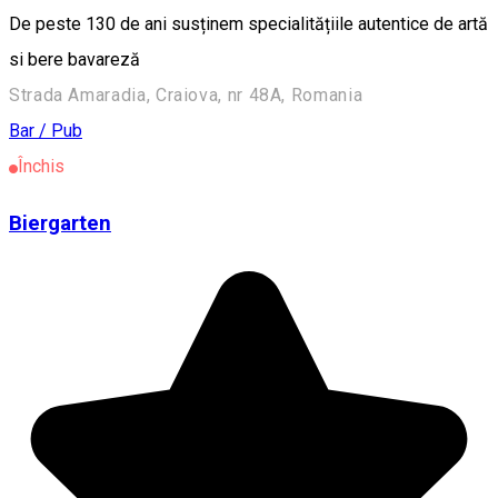
De peste 130 de ani susținem specialitățiile autentice de artă
si bere bavareză
Strada Amaradia, Craiova, nr 48A, Romania
Bar / Pub
Închis
Biergarten