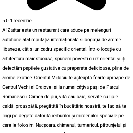
5.0
1 recenzie
Al’Zaátar este un restaurant care aduce pe meleaguri
autohone atât reputația internațională și bogăția de arome
libaneze, cât si un cadru specific oriental. Într-o locație cu
arhitectură maiestuoasă, spunem povești cu iz oriental și îți
delectăm papilele gustative cu preparate delicioase, pline de
arome exotice. Orientul Mijlociu te așteaptă foarte aproape de
Centrul Vechi al Craiovei și la numai câțiva pași de Parcul
Romanescu. Carnea de pui, vită sau oaie, servite cu lipie
caldă, proaspătă, pregătită în bucătăria noastră, te fac să te
lingi pe degete datorită ierburilor și mirdeniilor speciale pe
care le folosim. Nucșoara, chimenul, turmericul, pătrunjelul și