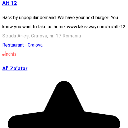
Alt 12
Back by unpopular demand. We have your next burger! You
know you want to take us home: www.takeaway.com/ro/alt-12
Strada Arieș, Craiova, nr. 17 Romania
Restaurant - Craiova
Închis
Al’ Za’atar