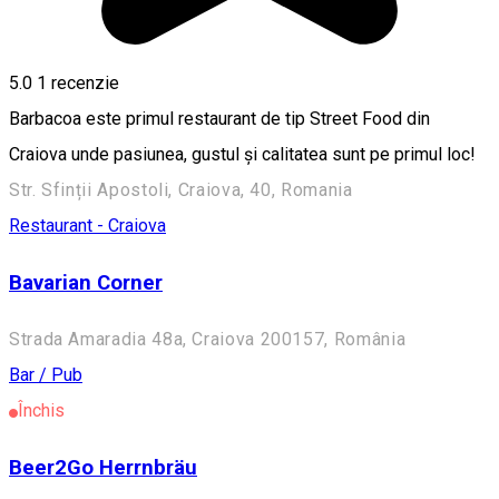
5.0
1 recenzie
Barbacoa este primul restaurant de tip Street Food din
Craiova unde pasiunea, gustul și calitatea sunt pe primul loc!
Str. Sfinții Apostoli, Craiova, 40, Romania
Restaurant - Craiova
Bavarian Corner
Strada Amaradia 48a, Craiova 200157, România
Bar / Pub
Închis
Beer2Go Herrnbräu