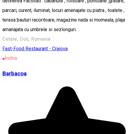
detinerea Facilitati : cabanute , foisoare , pontoane ,gratare,
parcari, curent, iluminat, locuri amenajate cu piatra , toalete ,
terasa bauturi racoritoare, magazine nada si momeala, plaja
amanajata cu umbrele si sezlonguri.
Cetate, Dolj, Romania
Fast-Food
Restaurant - Craiova
Închis
Barbacoa