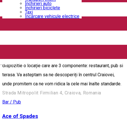
Închirieri auto
Închirieri biciclete
12 Doișpe
Taxi
Încărcare vehicule electrice
Strada Alexandru Ioan Cuza 6B, Craiova, Romania
Bar / Pub
88's Pub & Restaurant
"88" se extinde cu o gama noua de servicii. Va punem la
English
dispozitie o locație care are 3 componente: restaurant, pub si
terasa. Va asteptam sa ne descoperiți în centrul Craiovei,
unde promitem ca ne vom ridica la cele mai înalte standarde.
Strada Mitropolit Firmilian 4, Craiova, Romania
Bar / Pub
Ace of Spades