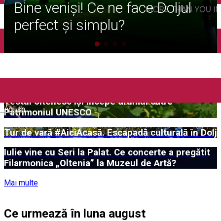
Bine veniși! Ce ne face Doljul
Închirieri auto
Închirieri biciclete
&Craiova
perfect și simplu?
Taxi
Încărcare vehicule electrice
Bine ați venit în Dolj&Craiova!
Țestul oltenesc își începe drumul către
English
Patrimoniul UNESCO
Tur de vară #AiciAcasă. Escapadă culturală în Dolj
Iulie vine cu Seri la Palat. Ce concerte a pregătit
Filarmonica „Oltenia” la Muzeul de Artă?
Mai multe
Ce urmează în luna august