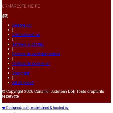
URMĂREȘTE-NE PE
Despre noi
|
Contactează-ne
|
Termeni și condiții
|
Politica de confidențialitate
|
Politica de cookie-uri
|
Copyright
|
Kit de presă
© Copyright 2026 Consiliul Județean Dolj. Toate drepturile
rezervate
❤️ Designed, built, maintained & hosted by