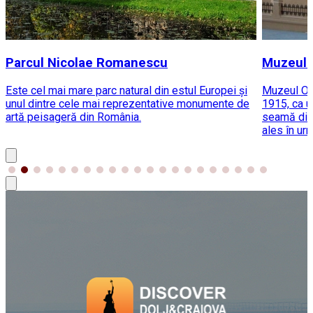
Parcul Nicolae Romanescu
Muzeul O
Este cel mai mare parc natural din estul Europei și
Muzeul Olte
unul dintre cele mai reprezentative monumente de
1915, ca ur
artă peisageră din România.
seamă din 
ales în ur