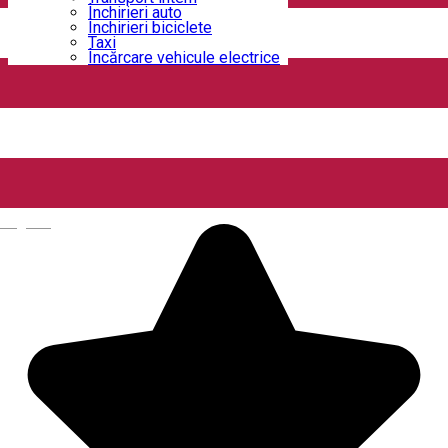
Închirieri auto
Închirieri biciclete
12 Doișpe
Taxi
Încărcare vehicule electrice
Strada Alexandru Ioan Cuza 6B, Craiova, Romania
Cafenea
Închis
5 to go
English