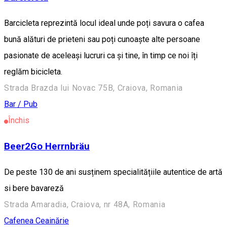
Barcicleta reprezintă locul ideal unde poți savura o cafea
bună alături de prieteni sau poți cunoaște alte persoane
pasionate de aceleași lucruri ca și tine, în timp ce noi îți
reglăm bicicleta.
Strada Brazda lui Novac 75B, Craiova, Romania
Bar / Pub
Închis
Beer2Go Herrnbräu
De peste 130 de ani susținem specialitățiile autentice de artă
si bere bavareză
Strada Amaradia, Craiova, nr 48A, Romania
Cafenea
Ceainărie