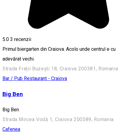
5.0
3
recenzii
Primul biergarten din Craiova. Acolo unde centrul e cu
adevărat vechi.
Strada Frații Buzești 18, Craiova 200381, Romania
Bar / Pub
Restaurant - Craiova
Big Ben
Big Ben
Strada Mircea Vodă 1, Craiova 200589, Romania
Cafenea