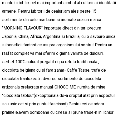
muntelui biblic, cel mai important simbol al culturii si identitatii
armene. Pentru iubitorii de ceaiuri,am ales peste 15
sortimente din cele mai bune si aromate ceaiuri marca
"MORNING FLAVOUR" importate direct din tari precum
Japonia, China, Africa, Argentina si Brazilia, cu o savoare unica
si beneficii fantastice asupra organismului nostru! Pentru un
rasfat complet va mai oferim o gama variata de dulciuri,
serbet 100% natural pregatit dupa reteta traditionala ,
ciocolata belgiana cu si fara zahar- Caffe Tasse, trufe de
ciocolata frantuzesti , diverse sortimente de ciocolata
artizanala prelucrata manual-CHOCO ME, numita de mine
"ciocolata tablou"(exceptionala de-a dreptul atat prin aspectul
sau unic cat si prin gustul fascinant).Pentru cei ce adora
pralinele,avem bomboane cu cirese si prune trase-n in lichior