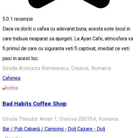
5.0
1 recenzie
Daca va doriti o cafea cu adevarat buna, acesta este locul in
care trebuie neaparat sa ajungeti. La Ayan Cafe, atmosfera va
fi primul de care cu siguranta veti fi captivat, imediat ce veti
pasi in acest loc.
Strada Aristizza Romanescu, Craiova, Romania
Cafenea
Închis
Bad Habits Coffee Shop
Strada Theodor Aman 1, Craiova 200734, Romania
Bar / Pub
Cabană / Camping - Dolj
Cazare - Dolj