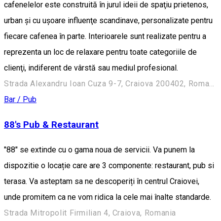
cafenelelor este construită în jurul ideii de spaţiu prietenos,
urban şi cu uşoare influenţe scandinave, personalizate pentru
fiecare cafenea în parte. Interioarele sunt realizate pentru a
reprezenta un loc de relaxare pentru toate categoriile de
clienţi, indiferent de vârstă sau mediul profesional.
Strada Alexandru Ioan Cuza 9-7, Craiova 200402, Romania
Bar / Pub
88's Pub & Restaurant
"88" se extinde cu o gama noua de servicii. Va punem la
dispozitie o locație care are 3 componente: restaurant, pub si
terasa. Va asteptam sa ne descoperiți în centrul Craiovei,
unde promitem ca ne vom ridica la cele mai înalte standarde.
Strada Mitropolit Firmilian 4, Craiova, Romania