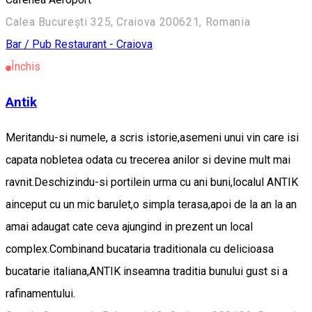
Calea București 325, Craiova 200621, Romania
Bar / Pub
Restaurant - Craiova
Închis
Antik
Meritandu-si numele, a scris istorie,asemeni unui vin care isi
capata nobletea odata cu trecerea anilor si devine mult mai
ravnit.Deschizindu-si portilein urma cu ani buni,localul ANTIK
ainceput cu un mic barulet,o simpla terasa,apoi de la an la an
amai adaugat cate ceva ajungind in prezent un local
complex.Combinand bucataria traditionala cu delicioasa
bucatarie italiana,ANTIK inseamna traditia bunului gust si a
rafinamentului.