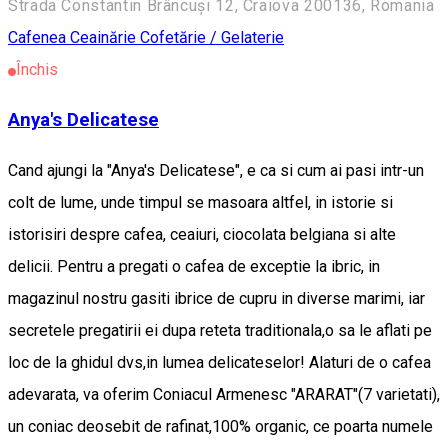
Strada Constantin Brâncuși 12, Craiova 200136, Romania
Cafenea
Ceainărie
Cofetărie / Gelaterie
Închis
Anya's Delicatese
Cand ajungi la "Anya's Delicatese", e ca si cum ai pasi intr-un
colt de lume, unde timpul se masoara altfel, in istorie si
istorisiri despre cafea, ceaiuri, ciocolata belgiana si alte
delicii. Pentru a pregati o cafea de exceptie la ibric, in
magazinul nostru gasiti ibrice de cupru in diverse marimi, iar
secretele pregatirii ei dupa reteta traditionala,o sa le aflati pe
loc de la ghidul dvs,in lumea delicateselor! Alaturi de o cafea
adevarata, va oferim Coniacul Armenesc "ARARAT"(7 varietati),
un coniac deosebit de rafinat,100% organic, ce poarta numele