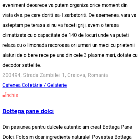
eveniment deoarece va putem organiza orice moment din
viata dvs. pe care doriti sa-l sarbatoriti. De asemenea, vara va
asteptam pe terasa si nu va faceti griji, avem o terasa
climatizata cu o capacitate de 140 de locuri unde va puteti
relaxa cu o limonada racoroasa ori urmari un meci cu prietenii
alaturi de o bere rece pe una din cele 3 plasme mari, dotate cu
decodor sattelite.
200494, Strada Zambilei 1, Craiova, Romania
Cafenea
Cofetărie / Gelaterie
Închis
Bottega pane dolci
Din pasiunea pentru dulcele autentic am creat Bottega Pane
Dolci. Folosim doar ingrediente naturale! Povestea Bottega