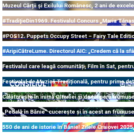
Muzeul Cărții și Exilului Românesc, 2 ani de excele
#TradițieDin1969. Festivalul Concurs „Maria Tănas
#POS12. Puppets Occupy Street – Fairy Tale Editio
#AripiCătreLume. Directorul AIC: „Credem că la sfârș
Festivalul care leagă comunități, Film în Sat, pentr
Festivalul de Muzică Tradițională, pentru prima da
Călătorește în inima Olteniei și descoperă frumuseț
„Pedală în Bănie” cucerește și în acest an frumuseț
550 de ani de istorie în Bănie! Zilele Craiovei 202