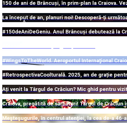
150 de ani de Brâncuși, în prim-plan la Craiova. Ve
La început de an, planuri noi! Descoperă-ți următo
#150deAniDeGeniu. Anul Brâncuși debutează la Cra
#DiscoverUs. Ce ne pregătește 2026?
#WingsToTheWorld. Aeroportul Internațional Craiov
#RetrospectivaCoolturală. 2025, an de grație pentr
Ați venit la Târgul de Crăciun? Mic ghid pentru vizit
Craiova, pregătită de sărbători! Târgul de Crăciun 
Meșteșugurile, în centrul atenției, la cea de-a 46-a