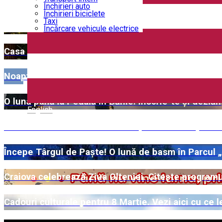
Iulie vine cu Seri la Palat. Ce concerte a pregătit 
Închirieri auto
Închirieri biciclete
Taxi
Muzica tradițională și cultura locală, în prim-plan 
Încărcare vehicule electrice
Casa Memorială „Elena Farago”, redeschisă publiculu
Noaptea Muzeelor 2026 – vezi aici muzeele partici
O lună până la Pedală în Bănie. Înscrie-te și dezlănț
English
#WillMatters. Festivalul Internațional Shakespeare
Începe Târgul de Paște! O lună de basm în Parcul
Craiova celebrează Ziua Olteniei. Citește program
Cadouri culturale pentru 8 Martie. Vezi aici cu ce le