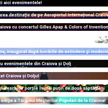
zi aici evenimentele!
area destinație de pe Aeroportul Internațional Craio
iova cu concertul Gilles Apap & Colors of Inventio
a, inaugurat după lucrările de extindere și modern
u evenimentele din Craiova și Dolj
at Craiova și Doljul
își deschide porțile în mai puțin de două săptămâni
 ediție a Târgului Meșterilor Populari de la Craiova!