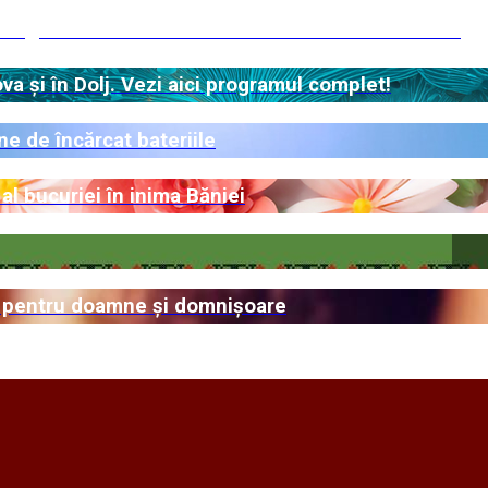
magiul adus scriitorului craiovean în inima Băniei
 și în Dolj. Vezi aici programul complet!
e de încărcat bateriile
al bucuriei în inima Băniei
ze pentru doamne și domnișoare