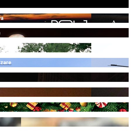
va
n
izare