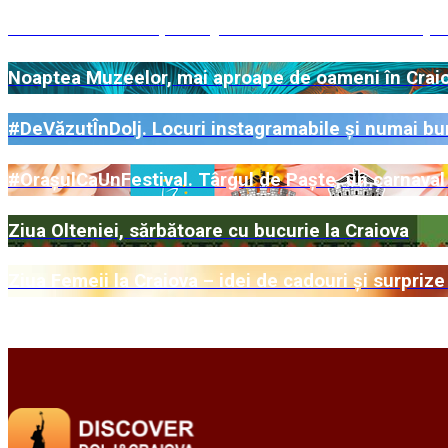
Festivalul Internațional „Alexandru Macedonski”, o
Noaptea Muzeelor, mai aproape de oameni în Craiova
#DeVăzutÎnDolj. Locuri instagramabile și numai bun
#OrașulCaUnFestival. Târgul de Paște, un carnaval 
Ziua Olteniei, sărbătoare cu bucurie la Craiova
Ziua Femeii la Craiova – idei de cadouri și surpri
Mai multe