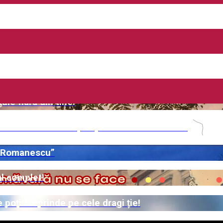
Filarmonica „Oltenia” la Muzeul de Artă?
pentru al doilea an la Cula Izvoranu-Geblescu
i! Află când o poți vizita
pante din Dolj!
uie fiara din tine!
 vine cu încă o ediție spectaculoasă în 2026
 „Romanescu”
ul complet!
 poți surprinde pe cele dragi ție!