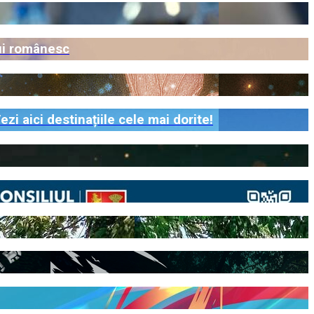
lui românesc
zi aici destinațiile cele mai dorite!