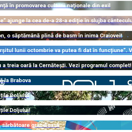
nță în promovarea culturii naționale din exil
e” ajunge la cea de-a 28-a ediție în slujba cântecu
n, o săptămână plină de basm în inima Craiovei!
itul lunii octombrie va putea fi dat în funcțiune”. Ve
u a treia oară la Cernătești. Vezi programul complet!
tă la Brabova
ile Doljului
ile Doljului!
5, sărbătoare grandioasă